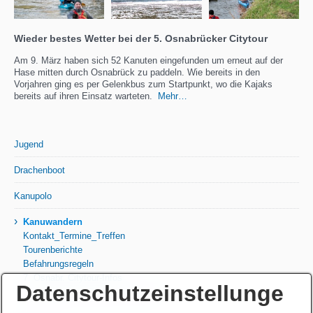
Wieder bestes Wetter bei der 5. Osnabrücker Citytour
Am 9. März haben sich 52 Kanuten eingefunden um erneut auf der
Hase mitten durch Osnabrück zu paddeln. Wie bereits in den
Vorjahren ging es per Gelenkbus zum Startpunkt, wo die Kajaks
bereits auf ihren Einsatz warteten.
Mehr…
Jugend
Drachenboot
Kanupolo
›
Kanuwandern
Kontakt_Termine_Treffen
Tourenberichte
Befahrungsregeln
7. Osnabr. Citytour-Infos
Datenschutzeinstellunge
5. Osnabrücker Citytour - Bericht