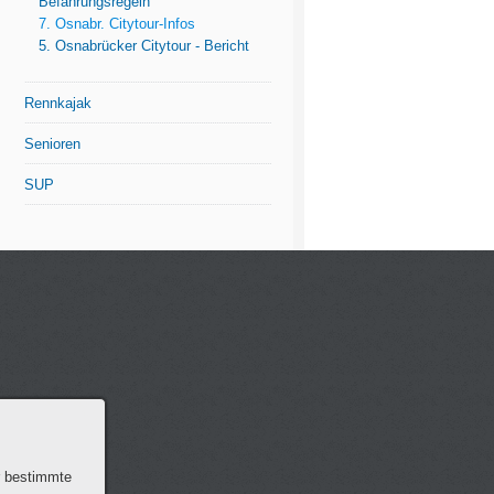
Befahrungsregeln
7. Osnabr. Citytour-Infos
5. Osnabrücker Citytour - Bericht
Rennkajak
Senioren
SUP
r bestimmte